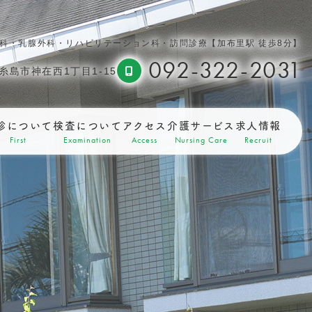
科・乳腺外科・リハビリテーション科・訪問診療【加布里駅 徒歩8分】
092-322-2031
糸島市神在西1丁目1-15
診について
検査について
アクセス
介護サービス
求人情報
First
Examination
Access
Nursing Care
Recruit