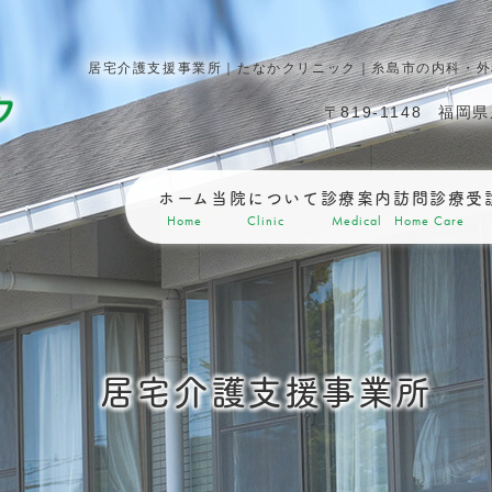
居宅介護支援事業所｜たなかクリニック｜糸島市の内科・外
〒819-1148
福岡県
ホーム
当院について
診療案内
訪問診療
受
Home
Clinic
Medical
Home Care
居宅介護支援事業所